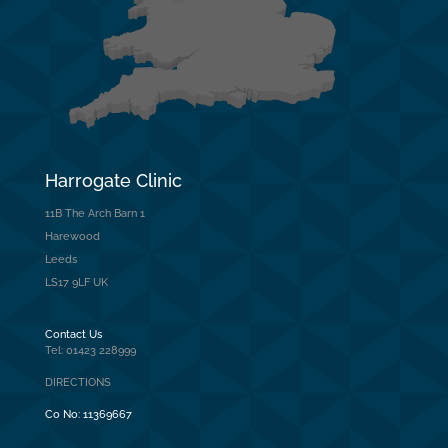
Harrogate Clinic
11B The Arch Barn 1
Harewood
Leeds
LS17 9LF UK
Contact Us
Tel: 01423 228999
DIRECTIONS
Co No:
11369667